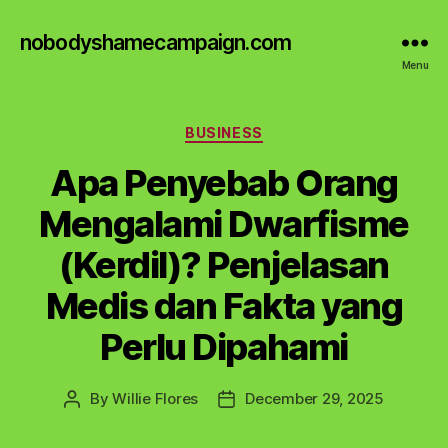
nobodyshamecampaign.com
Menu
Categories
BUSINESS
Apa Penyebab Orang
Mengalami Dwarfisme
(Kerdil)? Penjelasan
Medis dan Fakta yang
Perlu Dipahami
By
Willie Flores
December 29, 2025
Post
Post
author
date