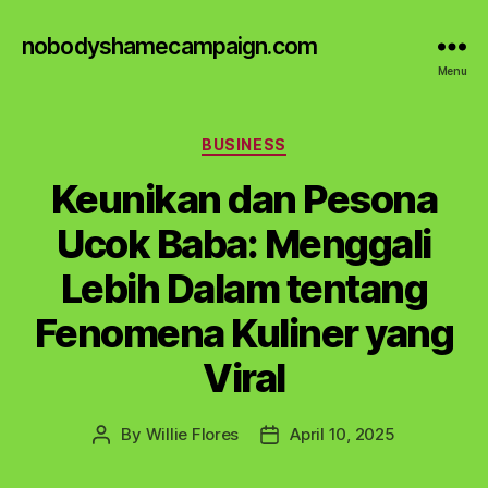
nobodyshamecampaign.com
Menu
Categories
BUSINESS
Keunikan dan Pesona
Ucok Baba: Menggali
Lebih Dalam tentang
Fenomena Kuliner yang
Viral
By
Willie Flores
April 10, 2025
Post
Post
author
date