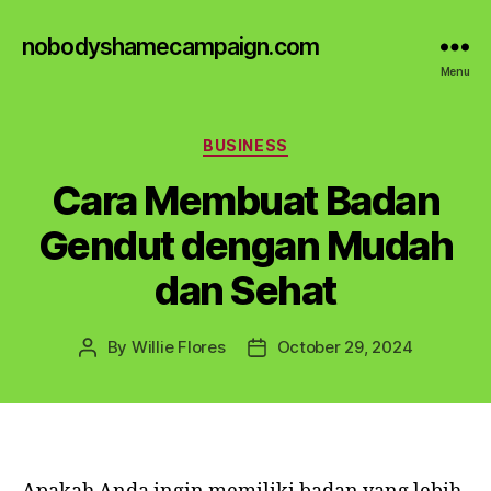
nobodyshamecampaign.com
Menu
Categories
BUSINESS
Cara Membuat Badan
Gendut dengan Mudah
dan Sehat
By
Willie Flores
October 29, 2024
Post
Post
author
date