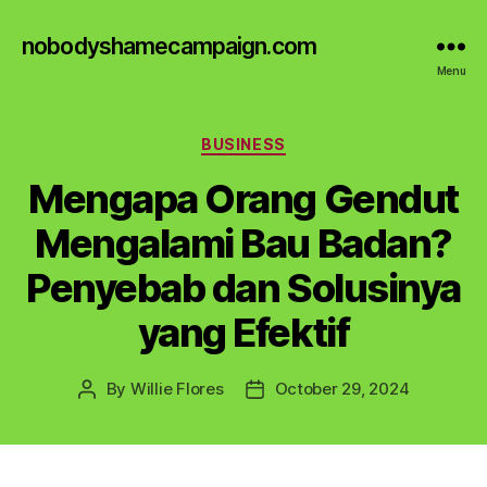
nobodyshamecampaign.com
Menu
Categories
BUSINESS
Mengapa Orang Gendut
Mengalami Bau Badan?
Penyebab dan Solusinya
yang Efektif
By
Willie Flores
October 29, 2024
Post
Post
author
date